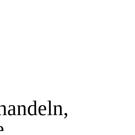
handeln,
e