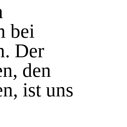
n
m bei
n. Der
n, den
n, ist uns