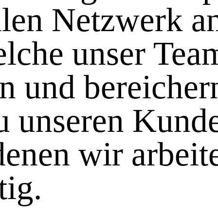
llen Netzwerk a
elche unser Tea
n und bereicher
u unseren Kunde
nen wir arbeite
tig.