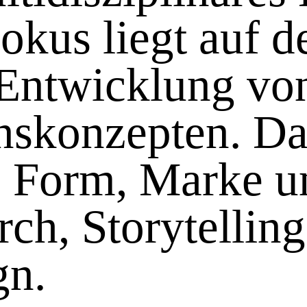
okus liegt auf d
 Entwicklung vo
skonzepten. Da
e, Form, Marke u
rch, Storytelling
gn.