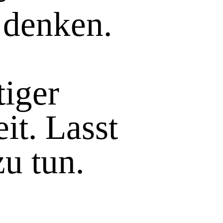
 denken.
tiger
t. Lasst
zu tun.