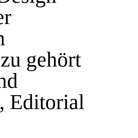
er
n
zu gehört
nd
, Editorial