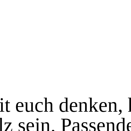
t euch denken, 
lz sein. Passend