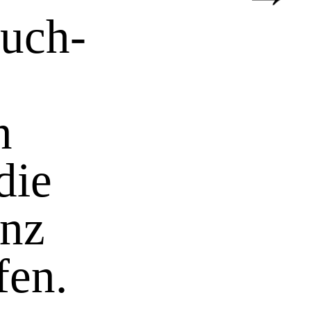
buch-
n
die
anz
fen.