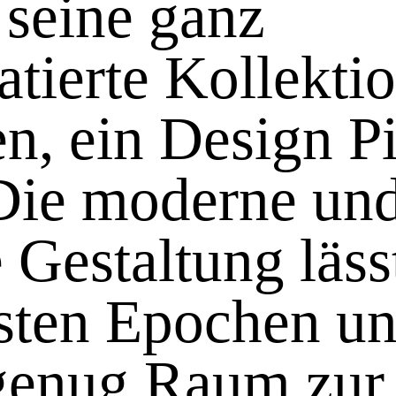
 seine ganz
atierte Kollekti
n, ein Design P
Die moderne un
 Gestaltung läss
hsten Epochen u
 genug Raum zur