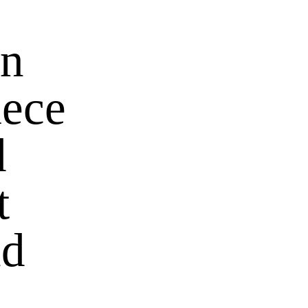
on
iece
d
t
nd